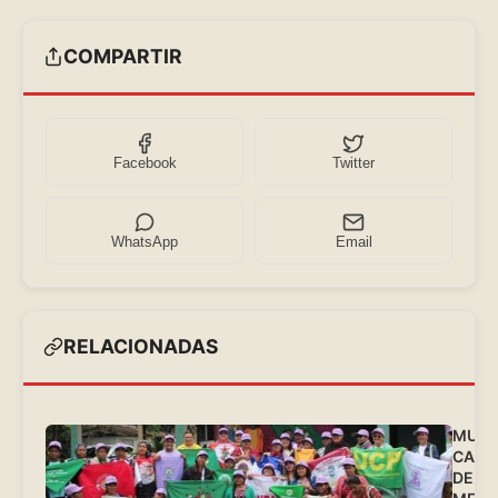
COMPARTIR
Facebook
Twitter
WhatsApp
Email
RELACIONADAS
MUJE
CAMP
DE