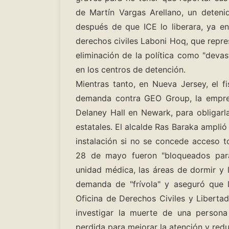
de Martín Vargas Arellano, un deteni
después de que ICE lo liberara, ya e
derechos civiles Laboni Hoq, que represe
eliminación de la política como "deva
en los centros de detención.
Mientras tanto, en Nueva Jersey, el f
demanda contra GEO Group, la empres
Delaney Hall en Newark, para obligarla
estatales. El alcalde Ras Baraka amplió 
instalación si no se concede acceso to
28 de mayo fueron "bloqueados para 
unidad médica, las áreas de dormir y lo
demanda de "frívola" y aseguró que l
Oficina de Derechos Civiles y Liberta
investigar la muerte de una persona
perdida para mejorar la atención y reduc