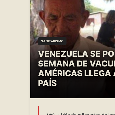
SANITARISMO
VENEZUELA SE PON
SEMANA DE VACU
AMÉRICAS LLEGA 
PAÍS
(★) .- Más de mil puntos de in