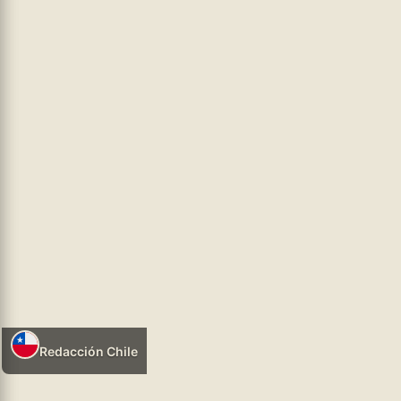
Los referentes pastorales sostienen que
...leer más
hhtps://infosr.ar
GENERAL
05/08/2026 08:11
Redacción Chile
Leer más