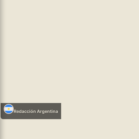
hhtps://infosr.ar
GENERAL
05/08/2026 08:17
Redacción Argentina
Leer más
(★) .- Los equipos de la región Patagonia-Comahue rechazan el