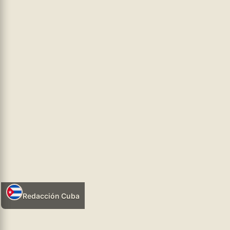
crecimiento
...leer más
hhtps://infosr.ar
ORGANIZACIÓN Y LUCHA
05/08/2026 08:02
Redacción Cuba
Leer más