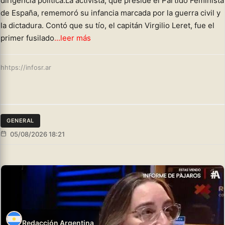
dirigencia política.La activista, que preside el Partido Feminista
de España, rememoró su infancia marcada por la guerra civil y
la dictadura. Contó que su tío, el capitán Virgilio Leret, fue el
primer fusilado
...leer más
hhtps://infosr.ar
GENERAL
05/08/2026 18:21
Redacción Argentina