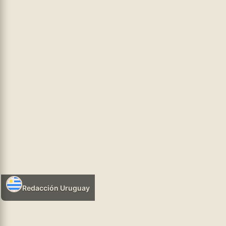
método
...leer más
hhtps://infosr.ar
ORGANIZACIÓN Y LUCHA
05/08/2026 08:08
Redacción Uruguay
Leer más