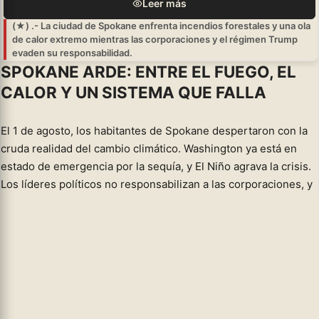
Leer más
(★) .- La ciudad de Spokane enfrenta incendios forestales y una ola
de calor extremo mientras las corporaciones y el régimen Trump
evaden su responsabilidad.
SPOKANE ARDE: ENTRE EL FUEGO, EL
CALOR Y UN SISTEMA QUE FALLA
El 1 de agosto, los habitantes de Spokane despertaron con la
cruda realidad del cambio climático. Washington ya está en
estado de emergencia por la sequía, y El Niño agrava la crisis.
Los líderes políticos no responsabilizan a las corporaciones, y
el régimen Trump toma decisiones que empeoran el
panorama.Los vientos del noreste trajeron humo y avivaron
dos grandes incendios, Old Trail y Fairview, que arrasaron gran
parte de la ciudad. Las condiciones secas aceleraron su
propagación. Las órdenes de evacuación provocaron atascos
en la ruta 253, mientras la gente llevaba a sus familias y
pertenencias a refugios. No es
...leer más