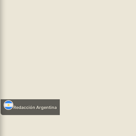
hhtps://infosr.ar
EDUCATIVA
05/08/2026 08:23
Redacción Argentina
Leer más
(★) .- El secretario general de AMET Misiones, Marcelo Rodríguez,