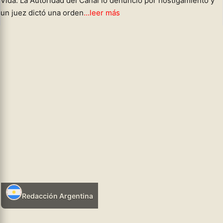
Vida. La Autoridad del Canal lo denunció por hostigamiento y
un juez dictó una orden
...leer más
hhtps://infosr.ar
POLÍTICA NEOLIBERAL
03/08/2026 10:13
Redacción Argentina
Leer más