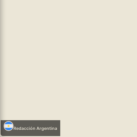
mayormente por los municipios, mientras que a nivel estatal
predominó una respuesta mediática que responsabiliza a
...leer
más
hhtps://infosr.ar
POLÍTICA NEOLIBERAL
05/08/2026 07:56
Redacción Argentina