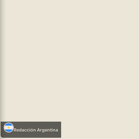
adendas que son igual de terribles que el tema central.El texto,
que según algunos sectores fue “matizado” para hacerlo más
votable, no engaña a nadie. La intimación previa
...leer más
hhtps://infosr.ar
POLÍTICA NEOLIBERAL
05/08/2026 07:43
Redacción Argentina