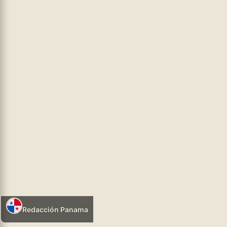
Colocación de Obreros Panaderos, fundada en Buenos Aires
en 1887 por los
...leer más
hhtps://infosr.ar
POLÍTICA NEOLIBERAL
04/08/2026 16:48
Redacción Panama