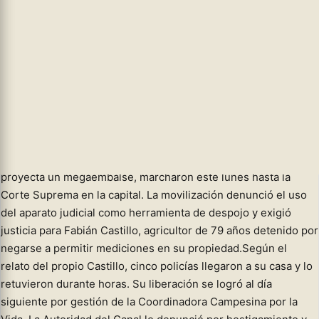
Leer más
(★) .- La detención de Fabián Castillo por defender su tierra destapó
una marcha masiva contra el despojo y la criminalización de la
protesta en Río Indio.
EL EMBALSE DEL CANAL GOLPEA A UN
CAMPESINO DE 79 AÑOS Y ENCIENDE
LAS CALLES EN PANAMÁ
Campesinos de Río Indio, zona donde el Canal de Panamá
proyecta un megaembalse, marcharon este lunes hasta la
Corte Suprema en la capital. La movilización denunció el uso
del aparato judicial como herramienta de despojo y exigió
justicia para Fabián Castillo, agricultor de 79 años detenido por
negarse a permitir mediciones en su propiedad.Según el
relato del propio Castillo, cinco policías llegaron a su casa y lo
retuvieron durante horas. Su liberación se logró al día
siguiente por gestión de la Coordinadora Campesina por la