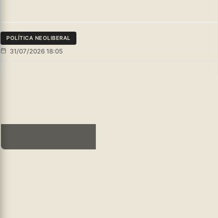
POLÍTICA NEOLIBERAL
31/07/2026 18:05
Redacción Argentina
Leer más
(★) .- El gremio docente cortó la paritaria por decreto con una
jornada provincial de protesta y un cronograma de lucha que
promete septiembre caliente.
EN LA CALLE CONTRA EL DECRETAZO: