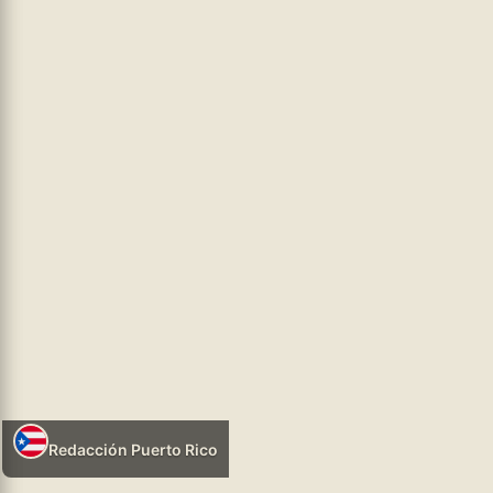
bonaerense llegó acompañado de un respaldo internacional:
las recomendaciones de la Comisión de
...leer más
hhtps://infosr.ar
POLÍTICA NEOLIBERAL
05/08/2026 18:06
Redacción Puerto Rico