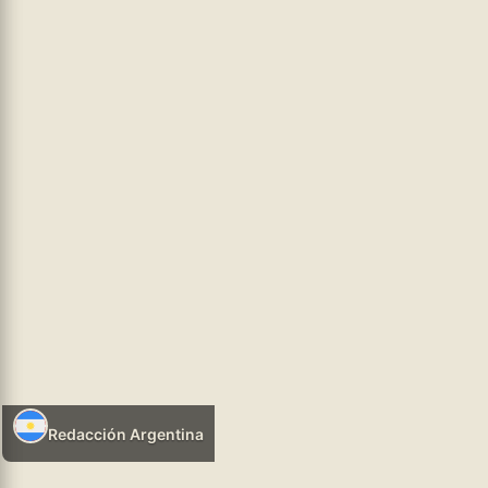
Ejecutivo avanzó en la disolución del coro manteniendo
únicamente al Coro Polifónico Nacional en la órbita
...leer más
hhtps://infosr.ar
POLÍTICA NEOLIBERAL
05/08/2026 07:35
Redacción Argentina